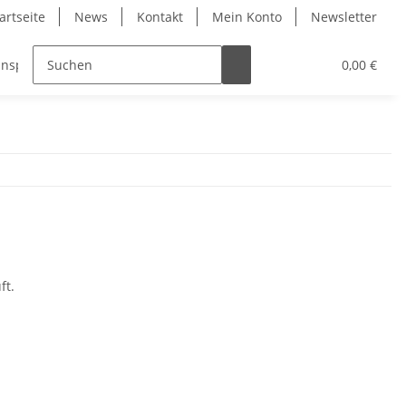
artseite
News
Kontakt
Mein Konto
Newsletter
nsports Scooter
Hygiene
Schwimmschulbedarf.c
0,00 €
ft.